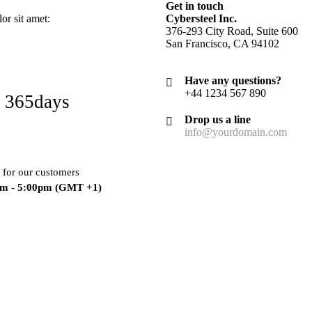
Get in touch
r sit amet:
Cybersteel Inc.
376-293 City Road, Suite 600
San Francisco, CA 94102
Have any questions?
+44 1234 567 890
 365days
Drop us a line
info@yourdomain.com
 for our customers
am - 5:00pm
(GMT +1)